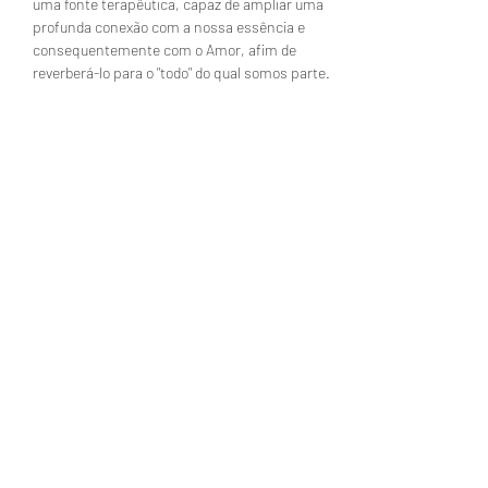
uma fonte terapêutica, capaz de ampliar uma 
profunda conexão com a nossa essência e 
consequentemente com o Amor, afim de 
reverberá-lo para o "todo" do qual somos parte.
Compartilhe esse evento
gayayogasoul@gmail.com
GAYA YOGA SOUL